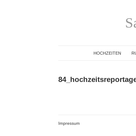
S
HOCHZEITEN
R
84_hochzeitsreportag
Impressum